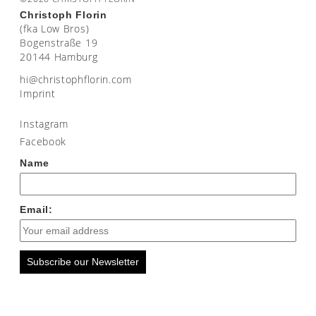
Christoph Florin
(fka Low Bros)
Bogenstraße 19
20144 Hamburg
moc.nirolfhpotsirhc@ih
Imprint
Instagram
Facebook
Name
Email:
Subscribe our Newsletter